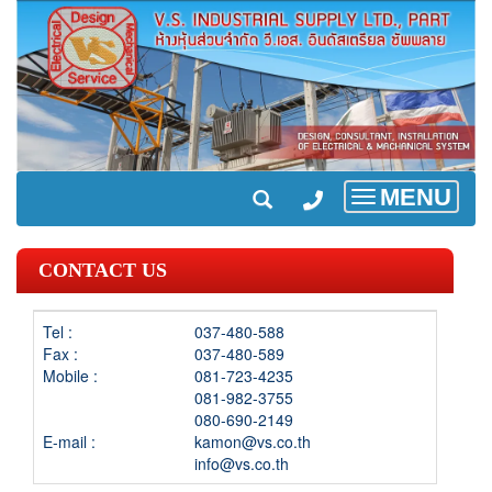
MENU
Toggle
navigation
CONTACT US
Tel :
037-480-588
Fax :
037-480-589
Mobile :
081-723-4235
081-982-3755
080-690-2149
E-mail :
kamon@vs.co.th
info@vs.co.th