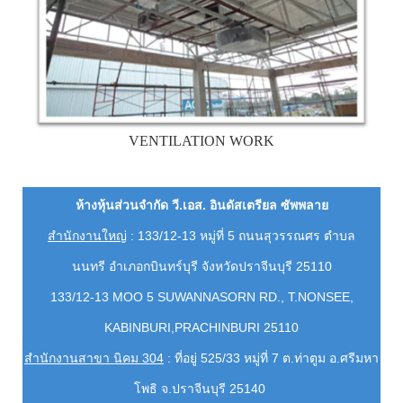
VENTILATION WORK
ห้างหุ้นส่วนจำกัด วี.เอส. อินดัสเตรียล ซัพพลาย
สำนักงานใหญ่
: 133/12-13 หมู่ที่ 5 ถนนสุวรรณศร ตำบล
นนทรี
อำเภอกบินทร์บุรี จังหวัดปราจีนบุรี 25110
133/12-13 MOO 5 SUWANNASORN RD., T.NONSEE,
KABINBURI,PRACHINBURI 25110
สำนักงานสาขา นิคม 304
: ที่อยู่ 525/33 หมู่ที่ 7 ต.ท่าตูม อ.ศรีมหา
โพธิ จ.ปราจีนบุรี 25140